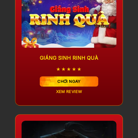
GIÁNG SINH RINH QUÀ
★★★★★
CHƠI NGAY
XEM REVIEW