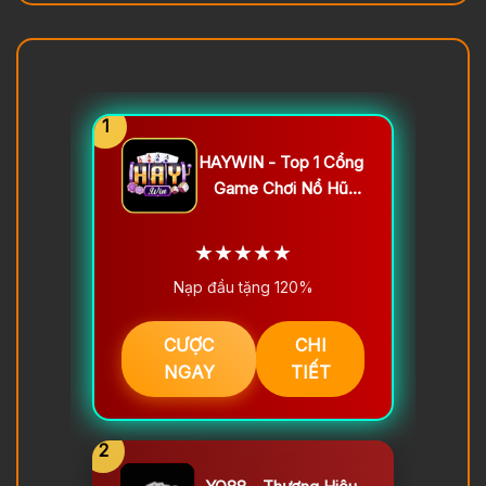
1
HAYWIN - Top 1 Cổng
Game Chơi Nổ Hũ
2026
★★★★★
Nạp đầu tặng 120%
CƯỢC
CHI
NGAY
TIẾT
2