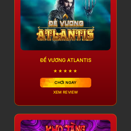
ĐẾ VƯƠNG ATLANTIS
★★★★★
CHƠI NGAY
XEM REVIEW