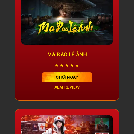
MA ĐAO LỆ ẢNH
★★★★★
CHƠI NGAY
XEM REVIEW