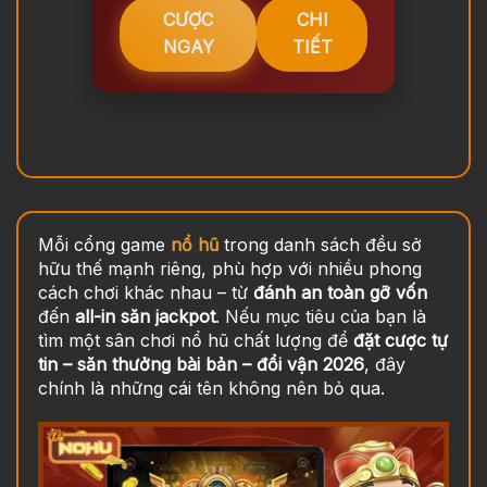
CƯỢC
CHI
NGAY
TIẾT
Mỗi cổng game
nổ hũ
trong danh sách đều sở
hữu thế mạnh riêng, phù hợp với nhiều phong
cách chơi khác nhau – từ
đánh an toàn gỡ vốn
đến
all-in săn jackpot
. Nếu mục tiêu của bạn là
tìm một sân chơi nổ hũ chất lượng để
đặt cược tự
tin – săn thưởng bài bản – đổi vận 2026
, đây
chính là những cái tên không nên bỏ qua.