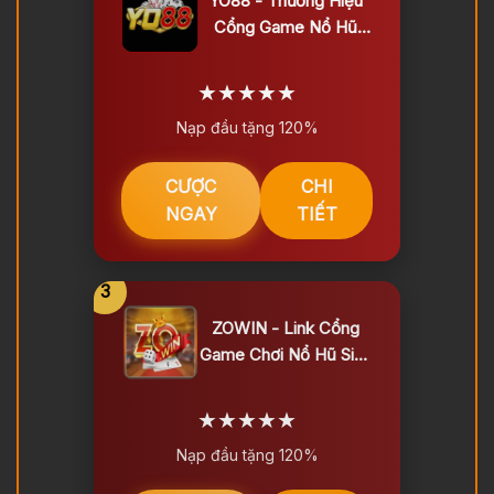
YO88 - Thương Hiệu
Cổng Game Nổ Hũ
Hàng Đầu VN
★★★★★
Nạp đầu tặng 120%
CƯỢC
CHI
NGAY
TIẾT
3
ZOWIN - Link Cổng
Game Chơi Nổ Hũ Siêu
Mượt
★★★★★
Nạp đầu tặng 120%