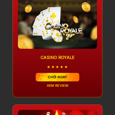
CASINO ROYALE
★★★★★
CHƠI NGAY
XEM REVIEW