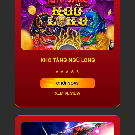
KHO TÀNG NGŨ LONG
★★★★★
CHƠI NGAY
XEM REVIEW