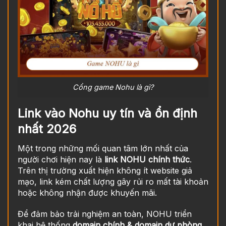
Cổng game Nohu là gì?
Link vào Nohu uy tín và ổn định
nhất 2026
Một trong những mối quan tâm lớn nhất của
người chơi hiện nay là
link NOHU chính thức
.
Trên thị trường xuất hiện không ít website giả
mạo, link kém chất lượng gây rủi ro mất tài khoản
hoặc không nhận được khuyến mãi.
Để đảm bảo trải nghiệm an toàn, NOHU triển
khai hệ thống
domain chính & domain dự phòng
,