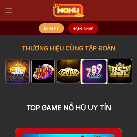
Chuyển
đến
nội
dung
ĐĂNG KÝ
ĐĂNG NHẬP
THƯƠNG HIỆU CÙNG TẬP ĐOÀN
TOP GAME NỔ HŨ UY TÍN