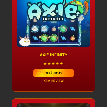
AXIE INFINITY
★★★★★
CHƠI NGAY
XEM REVIEW