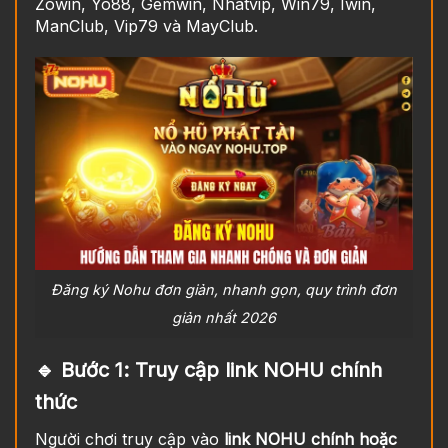
Zowin, Yo88, Gemwin, Nhatvip, Win79, Iwin,
ManClub, Vip79 và MayClub.
Đăng ký Nohu đơn giản, nhanh gọn, quy trình đơn
giản nhất 2026
🔹 Bước 1: Truy cập link NOHU chính
thức
Người chơi truy cập vào
link NOHU chính hoặc