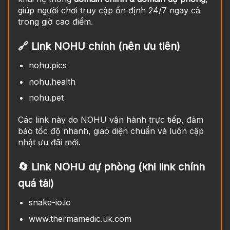
giúp người chơi truy cập ổn định 24/7 ngay cả
trong giờ cao điểm.
🔗 Link NOHU chính (nên ưu tiên)
nohu.pics
nohu.health
nohu.pet
Các link này do NOHU vận hành trực tiếp, đảm
bảo tốc độ nhanh, giao diện chuẩn và luôn cập
nhật ưu đãi mới.
🔄 Link NOHU dự phòng (khi link chính
quá tải)
snake-io.io
www.thermamedic.uk.com