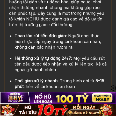
hướng tối giản và tự động hóa, giúp người chơi
nhận thưởng nhanh chóng mà không gặp rào
cản phức tạp. Đây cũng là một trong những yếu
tố khiến NOHU được đánh giá cao về độ uy tín
trên thị trường game đổi thưởng.
Thao tác rút tiền đơn giản
: Người chơi thực
hiện trực tiếp ngay trong tài khoản cá nhân,
không cần xác nhận rườm rà
Hệ thống xử lý tự động 24/7
: Mọi yêu cầu rút
tiền đều được tiếp nhận và xử lý liên tục, kể cả
ngoài giờ hành chính
Thời gian xử lý nhanh
: Trung bình chỉ từ
5–15
phút
, tiền về tài khoản an toàn
Không thu phí rút tiền
: Người chơi nhận đủ số
tiền đã yêu cầu, không phát sinh chi phí ẩn
Nhờ quy trình rõ ràng và minh bạch, người chơi