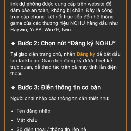
link dự phòng
được cung cấp trên website để
đảm bảo an toàn, không bị chặn. Đây là cổng
truy cập chung, kết nối trực tiếp đến hệ thống
game của các thương hiệu NOHU hàng đầu như
Haywin, Yo88, Win79, Iwin…
🔹 Bước 2: Chọn nút “Đăng ký NOHU”
Tại giao diện trang chủ, nhấn
Đăng ký
để bắt đầu
tạo tài khoản. Giao diện đăng ký được thiết kế
trực quan, dễ thao tác trên cả máy tính lẫn điện
thoại.
🔹 Bước 3: Điền thông tin cơ bản
Người chơi nhập các thông tin cần thiết như:
Tên đăng nhập
Mật khẩu
Số điện thoại / thông tin liên hệ