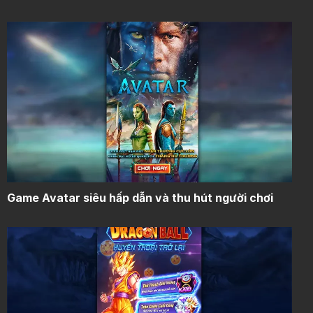
Game Avatar siêu hấp dẫn và thu hút người chơi