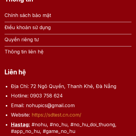
Chính sách bảo mật
Điều khoản sử dụng
Quyền riêng tư
Thông tin liên hệ
Liên hệ
Địa Chỉ: 72 Ngô Quyền, Thanh Khê, Đà Nẵng
Hotline: 0903 758 624
Email:
nohupics@gmail.com
Website:
https://sdtest.cn.com/
Hastag:
#nohu, #no_hu, #no_hu_doi_thuong,
#app_no_hu, #game_no_hu