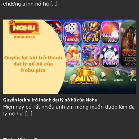
chương trình nổ hũ [...]
Quyền lợi khi trở thành đại lý nổ hũ của Nohu
Hiện nay có rất nhiều anh em mong muốn được làm đại
lý nổ hũ. [...]