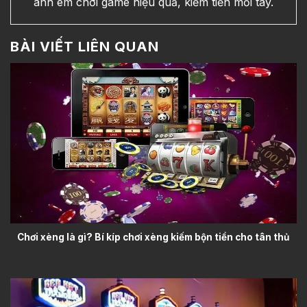
anh em chơi game hiệu quả, kiếm tiền mỏi tay.
BÀI VIẾT LIÊN QUAN
Chơi xèng là gì? Bí kíp chơi xèng kiếm bộn tiền cho tân thủ