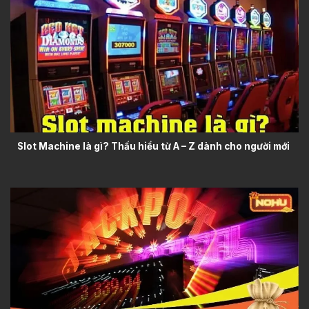
Slot Machine là gì? Thấu hiểu từ A – Z dành cho người mới