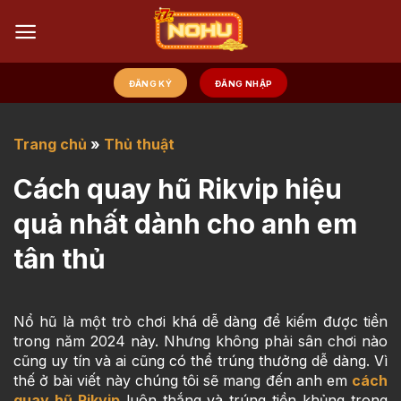
Chuyển
đến
nội
dung
ĐĂNG KÝ
ĐĂNG NHẬP
Trang chủ
»
Thủ thuật
Cách quay hũ Rikvip hiệu
quả nhất dành cho anh em
tân thủ
Nổ hũ là một trò chơi khá dễ dàng để kiếm được tiền
trong năm 2024 này. Nhưng không phải sân chơi nào
cũng uy tín và ai cũng có thể trúng thưởng dễ dàng. Vì
thế ở bài viết này chúng tôi sẽ mang đến anh em
cách
quay hũ Rikvip
luôn thắng và trúng tiền khủng trong