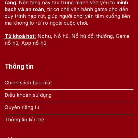
ràng
. Nền tảng này tập trung mạnh vào yếu tố
minh
bạch và an toàn
, từ cơ chế vận hành game cho đến
quy trình nạp rút, giúp người chơi yên tâm xuống tiền
mà không lo rủi ro ngoài cuộc chơi.
Từ khoá hot:
Nohu, Nổ hũ, Nổ hũ đổi thưởng, Game
nổ hũ, App nổ hũ
Thông tin
Chính sách bảo mật
Điều khoản sử dụng
Quyền riêng tư
Thông tin liên hệ