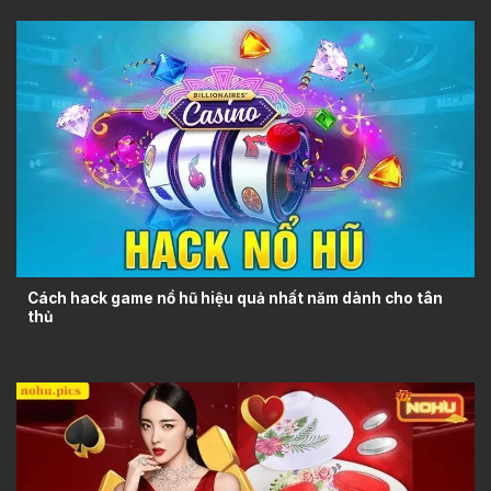
Cách hack game nổ hũ hiệu quả nhất năm dành cho tân
thủ