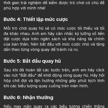
thời gian trải nghiệm để kiếm được trò chơi có chủ đề
phù hợp với mình nhé!
Bước 4: Thiết lập mức cược
Mỗi trò chơi quay hũ sẽ có mức cược tối thiểu và tối
đa khác nhau. Anh em hãy cân nhắc kỹ lưỡng số tiền
đặt cược dựa trên ngân sách và khả năng tài chính
của bản thân. Nên bắt đầu với mức cược nhỏ và tăng
dần theo từng vòng quay để tránh rủi ro.
Bước 5: Bắt đầu quay hũ
Sau khi đã hoàn tất các bước trên, anh em hãy click
vào nút “Bắt đầu” để khởi động vòng quay hũ. Hãy hồi
hộp chờ đợi và tận hưởng những giây phút kịch tính
khi các biểu tượng quay cuồng trên màn hình.
Bước 6: Nhận thưởng
Nếu may mắn quay ra các biểu tượng chiến thắng