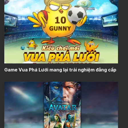
Game Vua Phá Lưới mang lại trải nghiệm đẳng cấp