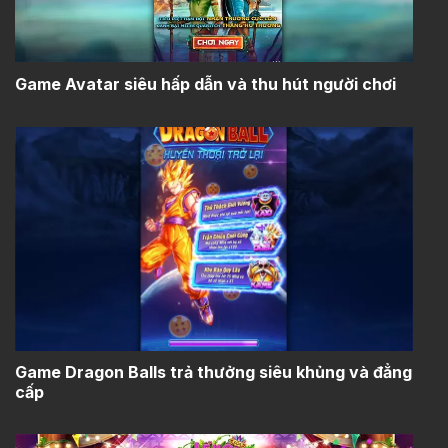
Game Avatar siêu hấp dẫn và thu hút người chơi
Game Dragon Balls trả thưởng siêu khủng và đẳng
cấp