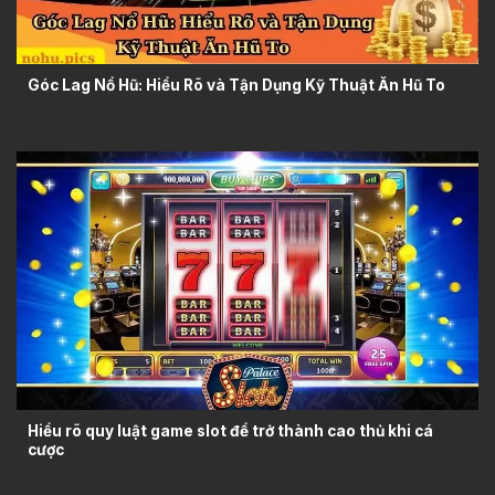
Góc Lag Nổ Hũ: Hiểu Rõ và Tận Dụng Kỹ Thuật Ăn Hũ To
Hiểu rõ quy luật game slot để trở thành cao thủ khi cá
cược