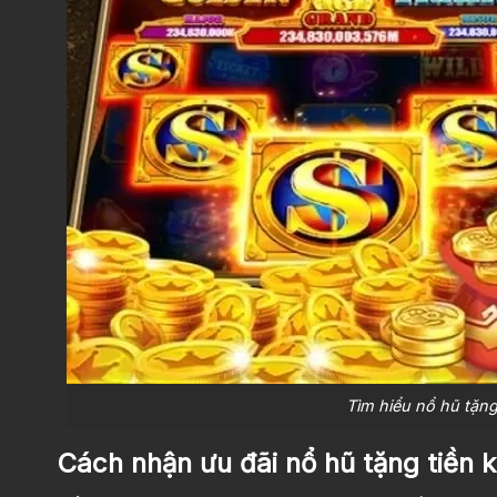
Tìm hiểu nổ hũ tặng
Cách nhận ưu đãi nổ hũ tặng tiền k