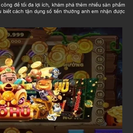
 công để tối đa lợi ích, khám phá thêm nhiều sản phẩm
ếu biết cách tận dụng số tiền thưởng anh em nhận được