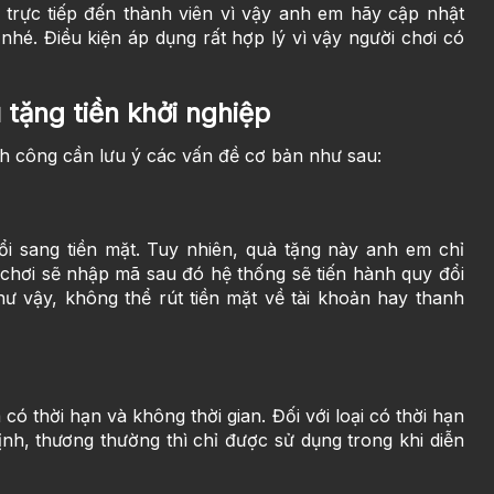
o trực tiếp đến thành viên vì vậy anh em hãy cập nhật
nhé. Điều kiện áp dụng rất hợp lý vì vậy người chơi có
tặng tiền khởi nghiệp
h công cần lưu ý các vấn đề cơ bản như sau:
i sang tiền mặt. Tuy nhiên, quà tặng này anh em chỉ
chơi sẽ nhập mã sau đó hệ thống sẽ tiến hành quy đổi
ư vậy, không thể rút tiền mặt về tài khoản hay thanh
à có thời hạn và không thời gian. Đối với loại có thời hạn
ịnh, thương thường thì chỉ được sử dụng trong khi diễn