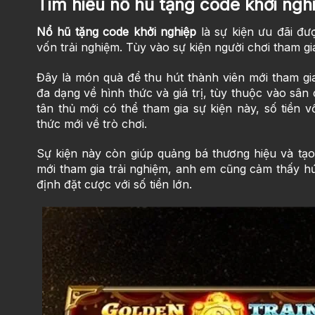
Tìm hiểu nổ hũ tặng code khởi nghi
Nổ hũ tặng code khởi nghiệp
là sự kiện ưu đãi đư
vốn trải nghiệm. Tùy vào sự kiện người chơi tham gi
Đây là món quà để thu hút thành viên mới tham gia
đa dạng về hình thức và giá trị, tùy thuộc vào sân
tân thủ mới có thể tham gia sự kiện này, số tiền 
thức mới về trò chơi.
Sự kiện này còn giúp quảng bá thương hiệu và tạo
mới tham gia trải nghiệm, anh em cũng cảm thấy h
định đặt cược với số tiền lớn.