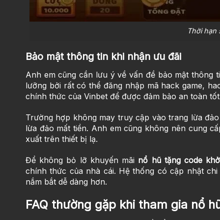
Thời hạn
Bảo mật thông tin khi nhận ưu đãi
Anh em cũng cần lưu ý về vấn đề bảo mật thông tin
lưỡng bởi rất có thể đăng nhập mã hack game, hack
chính thức của Vinbet để được đảm bảo an toàn tốt
Trường hợp không may truy cập vào trang lừa đảo 
lừa đảo mất tiền. Anh em cũng không nên cung cấp
xuất trên thiết bị lạ.
Để không bỏ lỡ khuyến mãi
nổ hũ tặng code khở
chính thức của nhà cái. Hệ thống có cập nhật chi t
nắm bắt dễ dàng hơn.
FAQ thường gặp khi tham gia nổ h