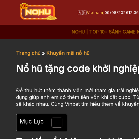
Chuyển
đến
🇻🇳
Vietnam,
09/08/2026
12:36
nội
dung
NOHU | TOP 10+ SẢNH GAME 
Trang chủ
»
Khuyến mãi nổ hũ
Nổ hũ tặng code khởi nghiệp
Để thu hút thêm thành viên mới tham gia trải nghi
dụng giúp anh em có thêm tiền vốn khi đặt cược. Tù
sẽ khác nhau. Cùng Vinbet tìm hiểu thêm về khuyến
Mục Lục