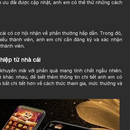
ện ưu đãi được cập nhật, anh em có thể thử những cách
à cái có cơ hội nhận về phần thưởng hấp dẫn. Trong đó,
nhiều thành viên, anh em chỉ cần đăng ký và xác nhận
 thành viên.
hiệp từ nhà cái
khuyến mãi với phần quà mang tính chất ngẫu nhiên.
 khác nhau, để biết thêm thông tin chi tiết anh em có
 bắt chi tiết hơn về cách thức tham gia, mức thưởng và