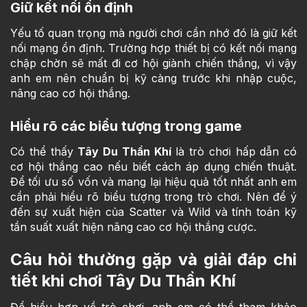
Giữ kết nối ổn định
Yếu tố quan trọng mà người chơi cần nhớ đó là giữ kết
nối mạng ổn định. Trường hợp thiết bị có kết nối mạng
chập chờn sẽ mất đi cơ hội giành chiến thắng, vì vậy
anh em nên chuẩn bị kỹ càng trước khi nhập cuộc,
nâng cao cơ hội thắng.
Hiểu rõ các biểu tượng trong game
Có thể thấy
Tây Du Thần Khí
là trò chơi hấp dẫn có
cơ hội thắng cao nếu biết cách áp dụng chiến thuật.
Để tối ưu số vốn và mang lại hiệu quả tốt nhất anh em
cần phải hiểu rõ biểu tượng trong trò chơi. Nên để ý
đến sự xuất hiện của Scatter và Wild và tính toán kỹ
tần suất xuất hiện nâng cao cơ hội thắng cược.
Câu hỏi thường gặp và giải đáp chi
tiết khi chơi Tây Du Thần Khí
Để hiểu hơn về trò chơi, anh em có thể tham khảo