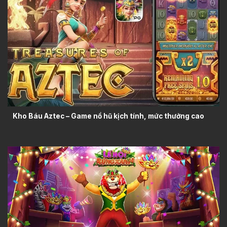
Kho Báu Aztec – Game nổ hũ kịch tính, mức thưởng cao