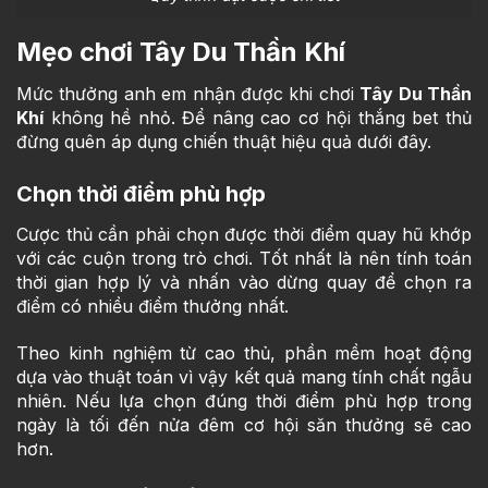
Mẹo chơi Tây Du Thần Khí
Mức thưởng anh em nhận được khi chơi
Tây Du Thần
Khí
không hề nhỏ. Để nâng cao cơ hội thắng bet thủ
đừng quên áp dụng chiến thuật hiệu quả dưới đây.
Chọn thời điểm phù
hợp
Cược thủ cần phải chọn được thời điểm quay hũ khớp
với các cuộn trong trò chơi. Tốt nhất là nên tính toán
thời gian hợp lý và nhấn vào dừng quay để chọn ra
điểm có nhiều điểm thưởng nhất.
Theo kinh nghiệm từ cao thủ, phần mềm hoạt động
dựa vào thuật toán vì vậy kết quả mang tính chất ngẫu
nhiên. Nếu lựa chọn đúng thời điểm phù hợp trong
ngày là tối đến nửa đêm cơ hội săn thưởng sẽ cao
hơn.