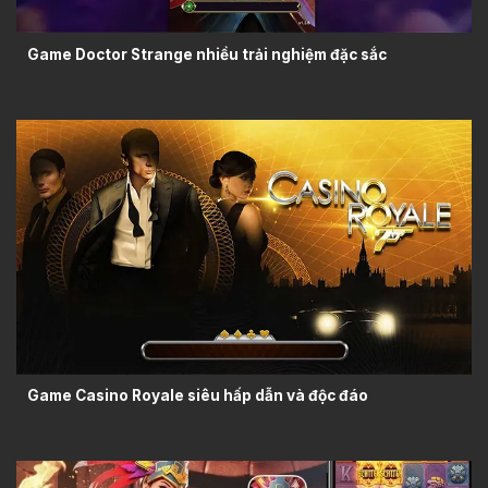
Game Doctor Strange nhiều trải nghiệm đặc sắc
Game Casino Royale siêu hấp dẫn và độc đáo