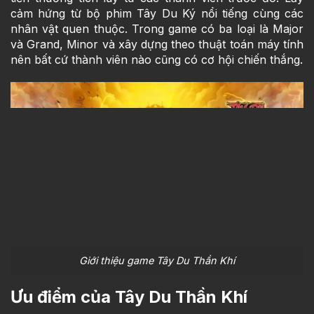
cảm hứng từ bộ phim Tây Du Ký nổi tiếng cùng các
nhân vật quen thuộc. Trong game có ba loại là Major
và Grand, Minor và xây dựng theo thuật toán máy tính
nên bất cứ thành viên nào cũng có cơ hội chiến thắng.
Giới thiệu game Tây Du Thần Khí
Ưu điểm của Tây Du Thần Khí