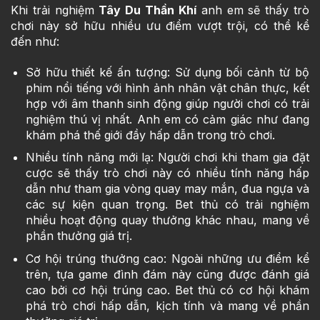
Khi trải nghiệm
Tây Du Thần Khí
anh em sẽ thấy trò
chơi này sở hữu nhiều ưu điểm vượt trội, có thể kể
đến như:
Sở hữu thiết kế ấn tượng: Sử dụng bối cảnh từ bộ
phim nổi tiếng với hình ảnh nhân vật chân thực, kết
hợp với âm thanh sinh động giúp người chơi có trải
nghiệm thú vị nhất. Anh em có cảm giác như đang
khám phá thế giới đầy hấp dẫn trong trò chơi.
Nhiều tính năng mới lạ: Người chơi khi tham gia đặt
cược sẽ thấy trò chơi này có nhiều tính năng hấp
dẫn như tham gia vòng quay may mắn, đua ngựa và
các sự kiện quan trọng. Bet thủ có trải nghiệm
nhiều hoạt động quay thưởng khác nhau, mang về
phần thưởng giá trị.
Cơ hội trúng thưởng cao: Ngoài những ưu điểm kể
trên, tựa game đình đám này cũng được đánh giá
cao bởi cơ hội trúng cao. Bet thủ có cơ hội khám
phá trò chơi hấp dẫn, kịch tính và mang về phần