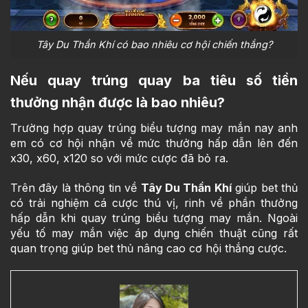
Tây Du Thần Khí có bao nhiêu cơ hội chiến thắng?
Nếu quay trúng quay ba tiêu số tiền
thưởng nhận được là bao nhiêu?
Trường hợp quay trúng biểu tượng may mắn nay anh
em có cơ hội nhận về mức thưởng hấp dẫn lên đến
x30, x60, x120 so với mức cược đã bỏ ra.
Trên đây là thông tin về
Tây Du Thần Khí
giúp bet thủ
có trải nghiệm cá cược thú vị, rinh về phần thưởng
hấp dẫn khi quay trúng biểu tượng may mắn. Ngoài
yếu tố may mắn việc áp dụng chiến thuật cũng rất
quan trọng giúp bet thủ nâng cao cơ hội thắng cược.