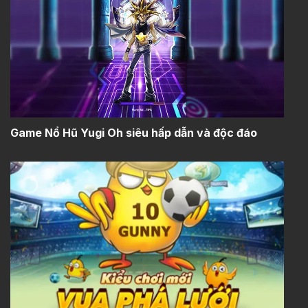
Game Nổ Hũ Yugi Oh siêu hấp dẫn và độc đáo