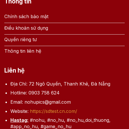
Thông tin
Chính sách bảo mật
Điều khoản sử dụng
Quyền riêng tư
Thông tin liên hệ
Liên hệ
Địa Chỉ: 72 Ngô Quyền, Thanh Khê, Đà Nẵng
Hotline: 0903 758 624
Email:
nohupics@gmail.com
Website:
https://sdtest.cn.com/
Hastag:
#nohu, #no_hu, #no_hu_doi_thuong,
#app_no_hu, #game_no_hu