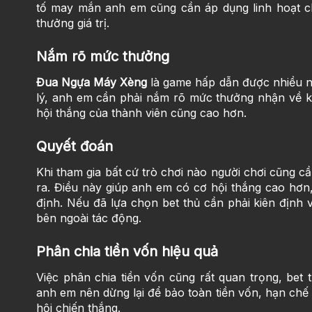
tố may mắn anh em cũng cần áp dụng linh hoạt ch
thưởng giá trị.
Nắm rõ mức thưởng
Đua Ngựa Máy Xèng
là game hấp dẫn được nhiều ng
lý, anh em cần phải nắm rõ mức thưởng nhận về kh
hội thắng của thành viên cũng cao hơn.
Quyết đoán
Khi tham gia bất cứ trò chơi nào người chơi cũng c
ra. Điều này giúp anh em có cơ hội thắng cao hơn, 
định. Nếu đã lựa chọn bet thủ cần phải kiên định 
bên ngoài tác động.
Phân chia tiền vốn hiệu quả
Việc phân chia tiền vốn cũng rất quan trọng, bet 
anh em nên dừng lại để bảo toàn tiền vốn, hạn chế r
hội chiến thắng.