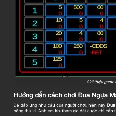
Giới thiệu gam
Hướng dẫn cách chơi Đua Ngựa M
Để đáp ứng nhu cầu của người chơi, hiện nay
Đua
năng thú vị. Anh em khi tham gia đặt cược chỉ cần 