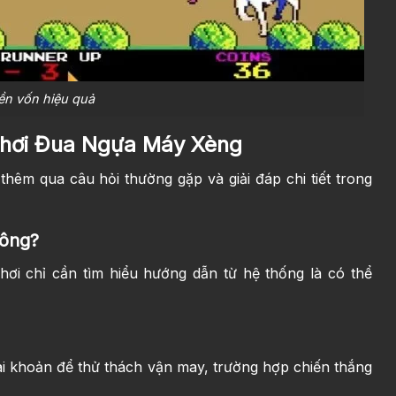
iền vốn hiệu quả
 chơi Đua Ngựa Máy Xèng
hêm qua câu hỏi thường gặp và giải đáp chi tiết trong
hông?
chơi chỉ cần tìm hiểu hướng dẫn từ hệ thống là có thể
ài khoản để thử thách vận may, trường hợp chiến thắng