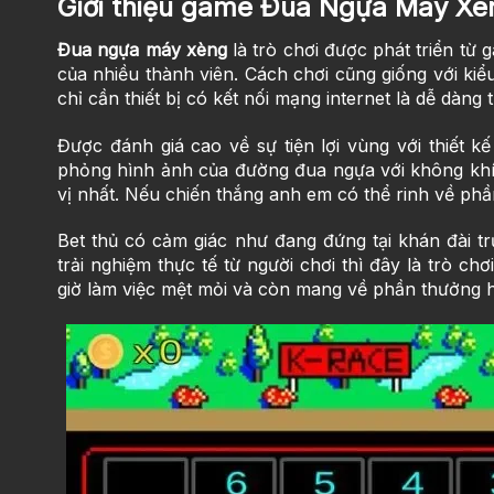
Giới thiệu game Đua Ngựa Máy Xè
Đua ngựa máy xèng
là trò chơi được phát triển từ
của nhiều thành viên. Cách chơi cũng giống với ki
chỉ cần thiết bị có kết nối mạng internet là dễ dàng 
Được đánh giá cao về sự tiện lợi vùng với thiết k
phỏng hình ảnh của đường đua ngựa với không khí 
vị nhất. Nếu chiến thắng anh em có thể rinh về phần
Bet thủ có cảm giác như đang đứng tại khán đài tr
trải nghiệm thực tế từ người chơi thì đây là trò ch
giờ làm việc mệt mỏi và còn mang về phần thưởng 