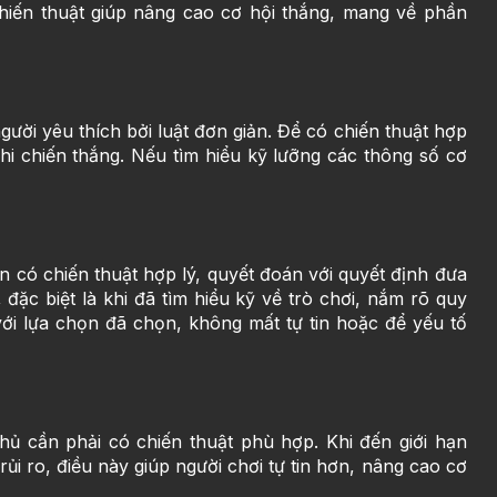
iến thuật giúp nâng cao cơ hội thắng, mang về phần
ười yêu thích bởi luật đơn giản. Để có chiến thuật hợp
i chiến thắng. Nếu tìm hiểu kỹ lưỡng các thông số cơ
ần có chiến thuật hợp lý, quyết đoán với quyết định đưa
đặc biệt là khi đã tìm hiểu kỹ về trò chơi, nắm rõ quy
với lựa chọn đã chọn, không mất tự tin hoặc để yếu tố
thủ cần phải có chiến thuật phù hợp. Khi đến giới hạn
ủi ro, điều này giúp người chơi tự tin hơn, nâng cao cơ