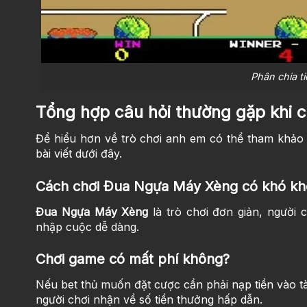
Phân chia t
Tổng hợp câu hỏi thường gặp khi
Để hiểu hơn về trò chơi anh em có thể tham khảo t
bài viết dưới đây.
Cách chơi Đua Ngựa Máy Xèng có khó k
Đua Ngựa Máy Xèng
là trò chơi đơn giản, người 
nhập cuộc dễ dàng.
Chơi game có mất phí không?
Nếu bet thủ muốn đặt cược cần phải nạp tiền vào t
người chơi nhận về số tiền thưởng hấp dẫn.