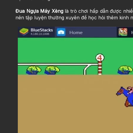
Đua Ngựa Máy Xèng
là trò chơi hấp dẫn được nhiều
nên tập luyện thường xuyên để học hỏi thêm kinh n