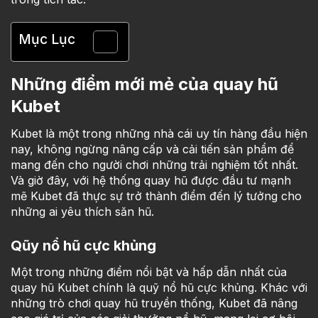
Mục Lục
Những điểm mới mẻ của quay hũ
Kubet
Kubet là một trong những nhà cái uy tín hàng đầu hiện
nay, không ngừng nâng cấp và cải tiến sản phẩm để
mang đến cho người chơi những trải nghiệm tốt nhất.
Và giờ đây, với hệ thống quay hũ được đầu tư mạnh
mẽ Kubet đã thực sự trở thành điểm đến lý tưởng cho
những ai yêu thích săn hũ.
Qũy nổ hũ cực khủng
Một trong những điểm nổi bật và hấp dẫn nhất của
quay hũ Kubet chính là quỹ nổ hũ cực khủng. Khác với
những trò chơi quay hũ truyền thống, Kubet đã nâng