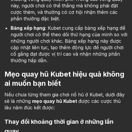
này, người chơi có thể thắng mà không phải đặt
cược thêm, và thường có cơ hội nhận thêm các
phần thưởng đặc biệt.
Bảng xếp hạng
: Kubet cung cấp bảng xếp hạng để
người chơi có thể theo dõi thứ hạng của mình so với
những người chơi khác. Bảng xếp hạng này được
cập nhật liên tục, tạo thêm động lực để người chơi
cố gắng đạt được vị trí cao và nhận những phần
thưởng hấp dẫn.
Mẹo quay hũ Kubet hiệu quả không
ai muốn bạn biết
Nếu chưa từng tham gia chơi nổ hũ ở Kubet, dưới đây
sẽ là những
mẹo quay hũ Kubet
được các cược thủ
lâu năm đúc kết được:
Thay đổi khoảng thời gian ở những lần
quay