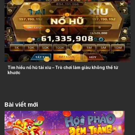
Tìm hiểu nổ hũ tài xỉu – Trò chơi làm giàu không thể từ
khước
Bài viết mới