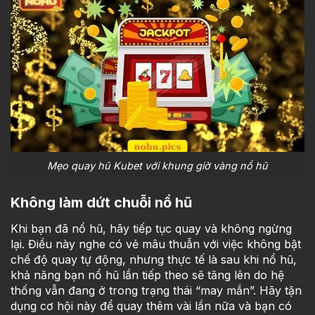
Mẹo quay hũ Kubet với khung giờ vàng nổ hũ
Không làm dứt chuỗi nổ hũ
Khi bạn đã nổ hũ, hãy tiếp tục quay và không ngừng
lại. Điều này nghe có vẻ mâu thuẫn với việc không bật
chế độ quay tự động, nhưng thực tế là sau khi nổ hũ,
khả năng bạn nổ hũ lần tiếp theo sẽ tăng lên do hệ
thống vẫn đang ở trong trạng thái “may mắn”. Hãy tận
dụng cơ hội này để quay thêm vài lần nữa và bạn có