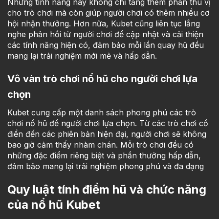
Những tính năng này không chỉ tăng thêm phần thú vị
cho trò chơi mà còn giúp người chơi có thêm nhiều cơ
hội nhận thưởng. Hơn nữa, Kubet cũng liên tục lắng
nghe phản hồi từ người chơi để cập nhật và cải thiện
các tính năng hiện có, đảm bảo mỗi lần quay hũ đều
mang lại trải nghiệm mới mẻ và hấp dẫn.
Vô vàn trò chơi nổ hũ cho người chơi lựa
chọn
Kubet cung cấp một danh sách phong phú các trò
chơi nổ hũ để người chơi lựa chọn. Từ các trò chơi cổ
điển đến các phiên bản hiện đại, người chơi sẽ không
bao giờ cảm thấy nhàm chán. Mỗi trò chơi đều có
những đặc điểm riêng biệt và phần thưởng hấp dẫn,
đảm bảo mang lại trải nghiệm phong phú và đa dạng
Quy luật tính điểm hũ và chức năng
của nổ hũ Kubet