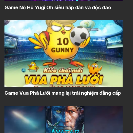
Game Nổ Hũ Yugi Oh siêu hấp dẫn và độc đáo
Game Vua Phá Lưới mang lại trải nghiệm đẳng cấp