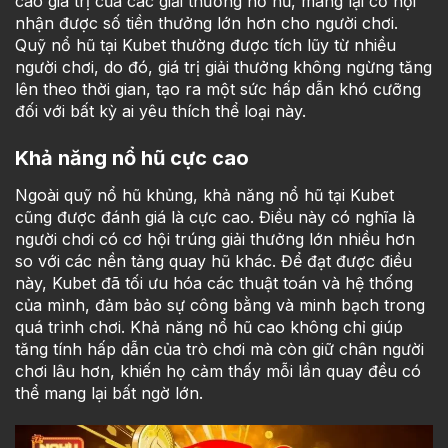
cao giá trị của các giải thưởng nổ hũ, mang lại cơ hội
nhận được số tiền thưởng lớn hơn cho người chơi.
Quỹ nổ hũ tại Kubet thường được tích lũy từ nhiều
người chơi, do đó, giá trị giải thưởng không ngừng tăng
lên theo thời gian, tạo ra một sức hấp dẫn khó cưỡng
đối với bất kỳ ai yêu thích thể loại này.
Khả năng nổ hũ cực cao
Ngoài quỹ nổ hũ khủng, khả năng nổ hũ tại Kubet
cũng được đánh giá là cực cao. Điều này có nghĩa là
người chơi có cơ hội trúng giải thưởng lớn nhiều hơn
so với các nền tảng quay hũ khác. Để đạt được điều
này, Kubet đã tối ưu hóa các thuật toán và hệ thống
của mình, đảm bảo sự công bằng và minh bạch trong
quá trình chơi. Khả năng nổ hũ cao không chỉ giúp
tăng tính hấp dẫn của trò chơi mà còn giữ chân người
chơi lâu hơn, khiến họ cảm thấy mỗi lần quay đều có
thể mang lại bất ngờ lớn.